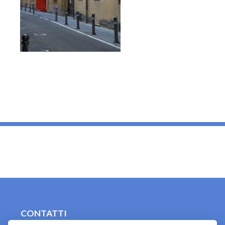
_
CONTATTI