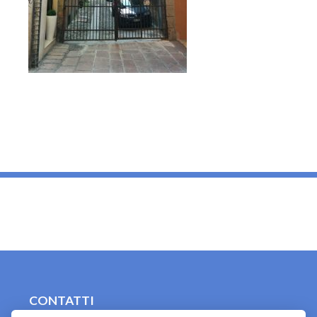
_
CONTATTI