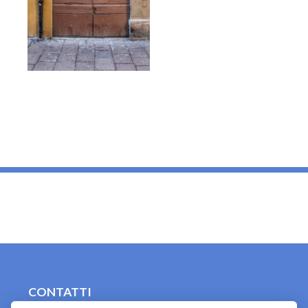
_
CONTATTI