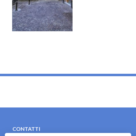
_
CONTATTI