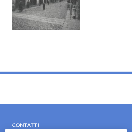
_
CONTATTI