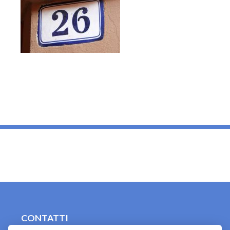
_
CONTATTI